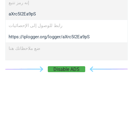
إنه رمز تتبع
aXrc5I2Ea9pS
رابط للوصول إلى الإحصائيات
https://iplogger.org/logger/aXrc5I2Ea9pS
ضع ملاحظاتك هنا
Disable ADS