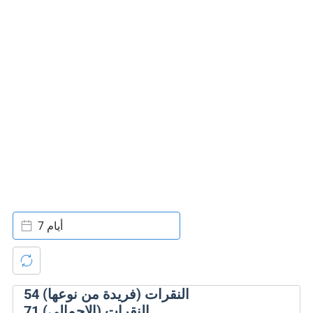
7 أيام
النقرات (فريدة من نوعها)
54
النقرات (الإجمالي)
71