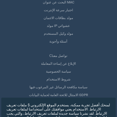
البحث عن عنوان MAC
اختبار سرعة الإنترنت
مولد بطاقات الائتمان
مولد IP عشوائي
مولد وكيل المستخدم
أسئلة وأجوبة
Сتواصل معنا
الإبلاغ عن إساءة المعاملة
سياسة الخصوصية
شروط الاستخدام
سياسة مكافحة الرسائل غير المرغوب فيها
الامتثال للائحة العامة لحماية البيانات GDPR
حذف بياناتي
لمنحك أفضل تجربة ممكنة، يستخدم الموقع الإلكتروني $ ملفات تعريف
الارتباط. الاستخدام يعني موافقتك على استخدامنا لملفات تعريف
سحب الموافقة
الارتباط. لقد نشرنا سياسة جديدة لملفات تعريف الارتباط، والتي يجب