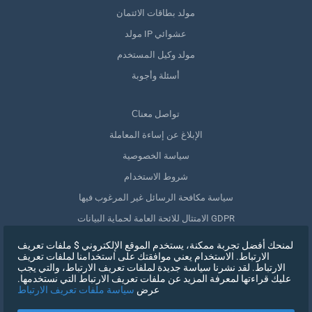
مولد بطاقات الائتمان
مولد IP عشوائي
مولد وكيل المستخدم
أسئلة وأجوبة
Сتواصل معنا
الإبلاغ عن إساءة المعاملة
سياسة الخصوصية
شروط الاستخدام
سياسة مكافحة الرسائل غير المرغوب فيها
الامتثال للائحة العامة لحماية البيانات GDPR
حذف بياناتي
لمنحك أفضل تجربة ممكنة، يستخدم الموقع الإلكتروني $ ملفات تعريف
الارتباط. الاستخدام يعني موافقتك على استخدامنا لملفات تعريف
سحب الموافقة
الارتباط. لقد نشرنا سياسة جديدة لملفات تعريف الارتباط، والتي يجب
عليك قراءتها لمعرفة المزيد عن ملفات تعريف الارتباط التي نستخدمها.
عرض
سياسة ملفات تعريف الارتباط
التسجيل