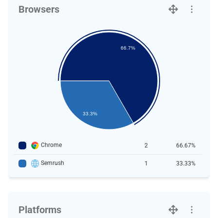
Browsers
66.7%
33.3%
Chrome
2
66.67%
Semrush
1
33.33%
Platforms