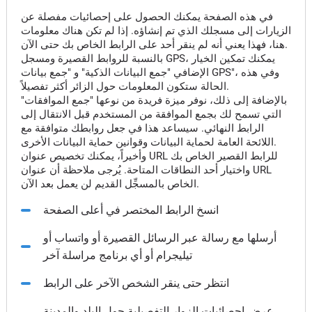
في هذه الصفحة يمكنك الحصول على إحصائيات مفصلة عن
الزيارات إلى مسجلك الذي تم إنشاؤه. إذا لم تكن هناك معلومات
هنا، فهذا يعني أنه لم ينقر أحد على الرابط الخاص بك حتى الآن.
بالنسبة للروابط القصيرة ومسجل GPS، يمكنك تمكين الخيار
الإضافي "جمع البيانات الذكية" و "جمع بيانات GPS"، وفي هذه
الحالة ستكون المعلومات حول الزائر أكثر تفصيلاً.
بالإضافة إلى ذلك، نوفر ميزة فريدة من نوعها "جمع الموافقات"
التي تسمح لك بجمع الموافقة من المستخدم قبل الانتقال إلى
الرابط النهائي. سيساعد هذا في جعل روابطك متوافقة مع
اللائحة العامة لحماية البيانات وقوانين حماية البيانات الأخرى.
وأخيراً، يمكنك تخصيص عنوان URL للرابط القصير الخاص بك
واختيار أحد النطاقات المتاحة. يُرجى ملاحظة أن عنوان URL
الخاص بالمسجِّل القديم لن يعمل بعد الآن.
انسخ الرابط المختصر في أعلى الصفحة
أرسلها مع رسالة عبر الرسائل القصيرة أو واتساب أو
تيليجرام أو أي برنامج مراسلة آخر
انتظر حتى ينقر الشخص الآخر على الرابط
عرض إحصائيات الزوار التفصيلية حول البلد والمدينة