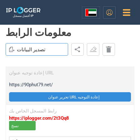
أفضل مسجل IP
معلومات الرابط
تصدير البيانات
إعادة توجيه عنوان URL
https://90phut79.net/
تحرير عنوان URL إعادة التوجيه
رابط المسجل الخاص بك
https://iplogger.com/2t3Qq8
نسخ