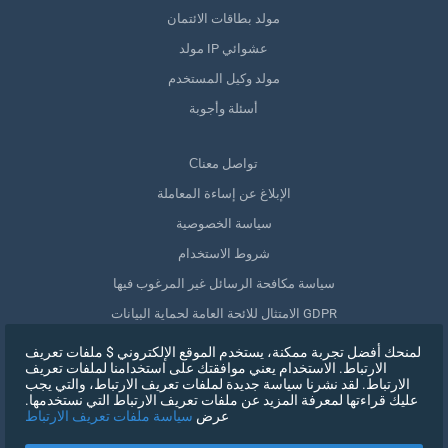
مولد بطاقات الائتمان
مولد IP عشوائي
مولد وكيل المستخدم
أسئلة وأجوبة
Сتواصل معنا
الإبلاغ عن إساءة المعاملة
سياسة الخصوصية
شروط الاستخدام
سياسة مكافحة الرسائل غير المرغوب فيها
الامتثال للائحة العامة لحماية البيانات GDPR
حذف بياناتي
لمنحك أفضل تجربة ممكنة، يستخدم الموقع الإلكتروني $ ملفات تعريف
الارتباط. الاستخدام يعني موافقتك على استخدامنا لملفات تعريف
سحب الموافقة
الارتباط. لقد نشرنا سياسة جديدة لملفات تعريف الارتباط، والتي يجب
عليك قراءتها لمعرفة المزيد عن ملفات تعريف الارتباط التي نستخدمها.
عرض
سياسة ملفات تعريف الارتباط
التسجيل