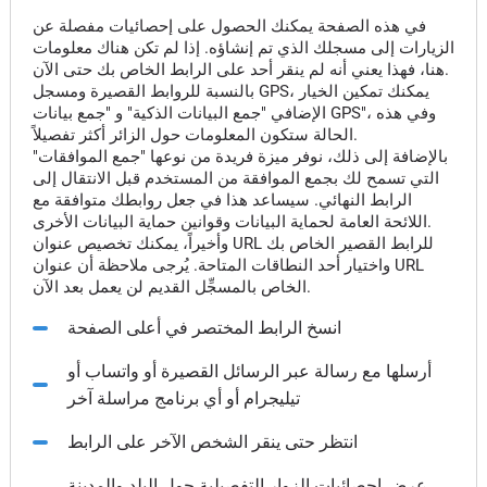
في هذه الصفحة يمكنك الحصول على إحصائيات مفصلة عن
الزيارات إلى مسجلك الذي تم إنشاؤه. إذا لم تكن هناك معلومات
هنا، فهذا يعني أنه لم ينقر أحد على الرابط الخاص بك حتى الآن.
بالنسبة للروابط القصيرة ومسجل GPS، يمكنك تمكين الخيار
الإضافي "جمع البيانات الذكية" و "جمع بيانات GPS"، وفي هذه
الحالة ستكون المعلومات حول الزائر أكثر تفصيلاً.
بالإضافة إلى ذلك، نوفر ميزة فريدة من نوعها "جمع الموافقات"
التي تسمح لك بجمع الموافقة من المستخدم قبل الانتقال إلى
الرابط النهائي. سيساعد هذا في جعل روابطك متوافقة مع
اللائحة العامة لحماية البيانات وقوانين حماية البيانات الأخرى.
وأخيراً، يمكنك تخصيص عنوان URL للرابط القصير الخاص بك
واختيار أحد النطاقات المتاحة. يُرجى ملاحظة أن عنوان URL
الخاص بالمسجِّل القديم لن يعمل بعد الآن.
انسخ الرابط المختصر في أعلى الصفحة
أرسلها مع رسالة عبر الرسائل القصيرة أو واتساب أو
تيليجرام أو أي برنامج مراسلة آخر
انتظر حتى ينقر الشخص الآخر على الرابط
عرض إحصائيات الزوار التفصيلية حول البلد والمدينة