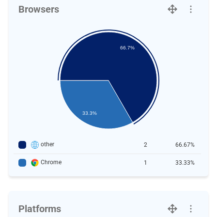
Browsers
66.7%
33.3%
other
2
66.67%
Chrome
1
33.33%
Platforms