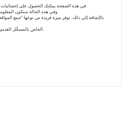
في هذه الصفحة يمكنك الحصول على إحصائيات مفصلة عن الزيارات إلى مسجلك الذي تم إنشاؤه. إذا لم تكن هناك معلومات هنا، فهذا يعني أنه لم ينقر أحد على الرابط الخاص بك حتى الآن.
بالنسبة للروابط القصيرة ومسجل GPS، يمكنك تمكين الخيار الإضافي "جمع البيانات الذكية" و "جمع بيانات GPS"، وفي هذه الحالة ستكون المعلومات حول الزائر أكثر تفصيلاً.
بالإضافة إلى ذلك، نوفر ميزة فريدة من نوعها "جمع المواف
وأخيراً، يمكنك تخصيص عنوان URL للرابط القصير الخاص بك واختيار أحد النطاقات المتاحة. يُرجى ملاحظة أن عنوان URL الخاص بالمسجِّل القديم لن يعمل بعد الآن.