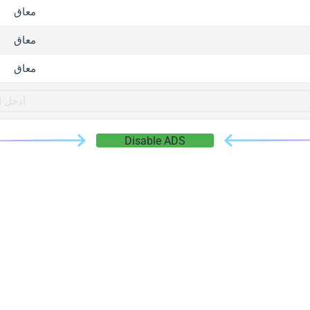
gger.com
معاق
r.info
معاق
gger.co
co
معاق
su
gger.info
g.co
Disable ADS
gger.cn