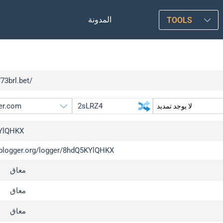
المدونة
TOOLS
773brl.bet/
YlQHKX
/iplogger.org/logger/8hdQ5KYlQHKX
gger.org
upgrade
معاق
l
upgrade
c
upgrade
معاق
x
upgrade
معاق