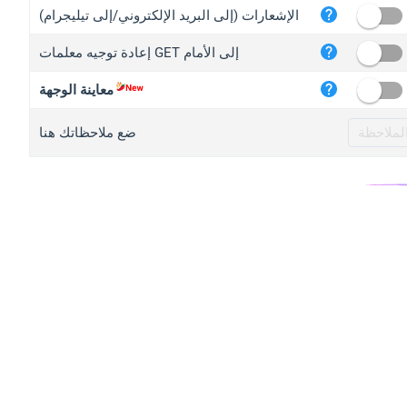
iplo
الإشعارات (إلى البريد الإلكتروني/إلى تيليجرام)
mape
إعادة توجيه معلمات GET إلى الأمام
iplo
2no.
معاينة الوجهة
yip.
ضع ملاحظاتك هنا
iplo
iplo
iplo