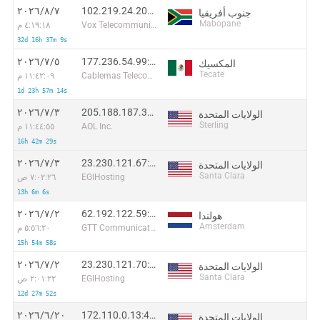
102.219.24.202:3921
٧‏/٨‏/٢٠٢٦
جنوب أفريقيا
Mabopane
Vox Telecommunications Pty Ltd
٤:١٩:١٨ م
32d 16h 37m 9s
177.236.54.99:43204
٥‏/٧‏/٢٠٢٦
المكسيك
Tecate
Cablemas Telecomunicaciones SA de CV
١١:٤٢:٠٩ م
1d 23h 57m 14s
205.188.187.34:15184
٣‏/٧‏/٢٠٢٦
الولايات المتحدة
Sterling
AOL Inc.
١١:٤٤:٥٥ م
16h 42m 29s
23.230.121.67:30994
٣‏/٧‏/٢٠٢٦
الولايات المتحدة
Santa Clara
EGIHosting
٧:٠٢:٢٦ ص
13h 6m 6s
62.192.122.59:38746
٢‏/٧‏/٢٠٢٦
هولندا
Amsterdam
GTT Communications Inc.
٥:٥٦:٢٠ م
15h 54m 58s
23.230.121.70:58816
٢‏/٧‏/٢٠٢٦
الولايات المتحدة
Santa Clara
EGIHosting
٢:٠١:٢٢ ص
12d 27m 52s
172.110.0.13:40271
٢٠‏/٦‏/٢٠٢٦
الولايات المتحدة