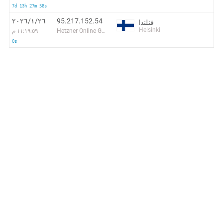
7d 13h 27m 58s
95.217.152.54
٢٦‏/١‏/٢٠٢٦
فنلندا
Helsinki
Hetzner Online GmbH
١١:١٩:٥٩ م
0s