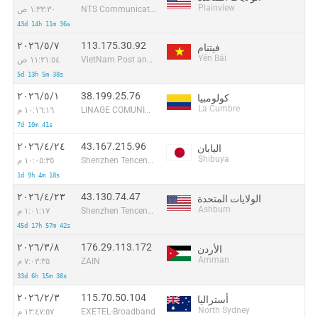
Plainview
NTS Communications, LLC
١:٣٣:٣٠ ص
43d 14h 11m 36s
113.175.30.92
٧‏/٥‏/٢٠٢٦
فيتنام
Yên Bái
VietNam Post and Telecom Corporation
١١:٢١:٥٤ ص
5d 13h 5m 38s
38.199.25.76
١‏/٥‏/٢٠٢٦
كولومبيا
La Cumbre
LINAGE COMUNICACIONES SAS
١٠:١٦:١٦ م
7d 10m 41s
43.167.215.96
٢٤‏/٤‏/٢٠٢٦
اليابان
Shibuya
Shenzhen Tencent Computer Systems Company Limited
١٠:٠٥:٣٥ م
1d 9h 4m 18s
43.130.74.47
٢٣‏/٤‏/٢٠٢٦
الولايات المتحدة
Ashburn
Shenzhen Tencent Computer Systems Company Limited
١:٠١:١٧ م
45d 17h 57m 42s
176.29.113.172
٨‏/٣‏/٢٠٢٦
الأردن
Amman
ZAIN
٧:٠٣:٣٥ م
33d 6h 15m 38s
115.70.50.104
٣‏/٢‏/٢٠٢٦
أستراليا
North Sydney
EXETEL-Broadband
١٢:٤٧:٥٧ م