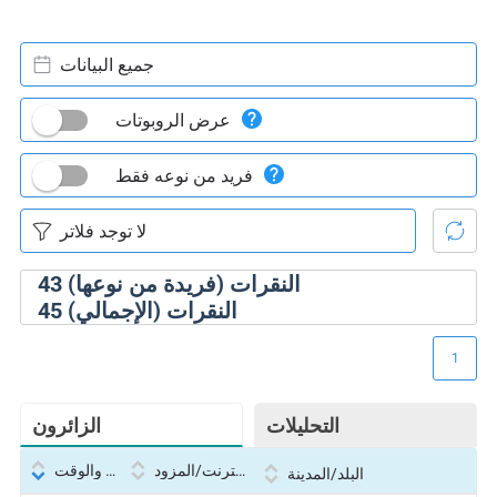
جميع البيانات
عرض الروبوتات
فريد من نوعه فقط
النقرات (فريدة من نوعها)
43
النقرات (الإجمالي)
45
1
التحليلات
الزائرون
بروتوكول الإنترنت/المزود
التاريخ والوقت
البلد/المدينة