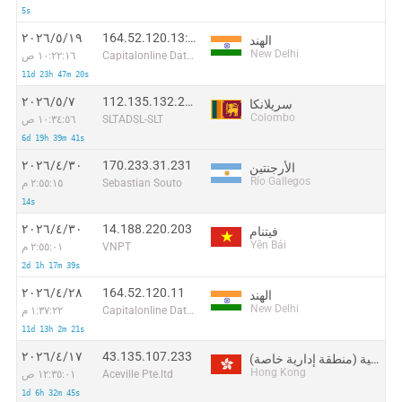
5s
164.52.120.13:5848
١٩‏/٥‏/٢٠٢٦
الهند
New Delhi
Capitalonline Data Service (HK) Co
١٠:٢٢:١٦ ص
11d 23h 47m 20s
112.135.132.223
٧‏/٥‏/٢٠٢٦
سريلانكا
Colombo
SLTADSL-SLT
١٠:٣٤:٥٦ ص
6d 19h 39m 41s
170.233.31.231
٣٠‏/٤‏/٢٠٢٦
الأرجنتين
Río Gallegos
Sebastian Souto
٢:٥٥:١٥ م
14s
14.188.220.203
٣٠‏/٤‏/٢٠٢٦
فيتنام
Yên Bái
VNPT
٢:٥٥:٠١ م
2d 1h 17m 39s
164.52.120.11
٢٨‏/٤‏/٢٠٢٦
الهند
New Delhi
Capitalonline Data Service (HK) Co
١:٣٧:٢٢ م
11d 13h 2m 21s
43.135.107.233
١٧‏/٤‏/٢٠٢٦
هونغ كونغ الصينية (منطقة إدارية خاصة)
Hong Kong
Aceville Pte.ltd
١٢:٣٥:٠١ ص
1d 6h 32m 45s