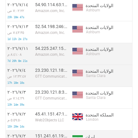
54.90.114.63:18041
١٤‏/٧‏/٢٠٢٦
الولايات المتحدة
Ashburn
Amazon.com, Inc.
٧:٠٢:٢٢ ص
23h 18m 47s
52.54.198.246:50372
١٣‏/٧‏/٢٠٢٦
الولايات المتحدة
Ashburn
Amazon.com, Inc.
٧:٤٣:٣٥ ص
1d 11h 2m 27s
54.225.247.156:52979
١١‏/٧‏/٢٠٢٦
الولايات المتحدة
Ashburn
Amazon.com, Inc.
٨:٤١:٠٨ م
7d 20h 8m 21s
23.230.121.18:46730
٤‏/٧‏/٢٠٢٦
الولايات المتحدة
Santa Clara
GTT Communications Inc.
١٢:٣٢:٤٧ ص
17h 18m 18s
23.230.121.8:33372
٣‏/٧‏/٢٠٢٦
الولايات المتحدة
Santa Clara
GTT Communications Inc.
٧:١٤:٢٩ ص
13h 14m 39s
45.41.151.47:10520
٢‏/٧‏/٢٠٢٦
المملكة المتحدة
London
Web2Objects LLC
٥:٥٩:٥٠ م
15h 20m 14s
151.241.61.19:49744
٢‏/٧‏/٢٠٢٦
إيران