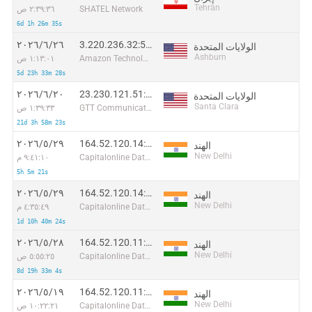
Tehrān
SHATEL Network
٢:٣٩:٣٦ ص
6d 1h 26m 35s
3.220.236.32:53463
٢٦‏/٦‏/٢٠٢٦
الولايات المتحدة
Ashburn
Amazon Technologies Inc.
١:١٣:٠١ ص
5d 23h 33m 28s
23.230.121.51:17466
٢٠‏/٦‏/٢٠٢٦
الولايات المتحدة
Santa Clara
GTT Communications Inc.
١:٣٩:٣٣ ص
21d 3h 58m 23s
164.52.120.14:18765
٢٩‏/٥‏/٢٠٢٦
الهند
New Delhi
Capitalonline Data Service (HK) Co
٩:٤١:١٠ م
5h 5m 21s
164.52.120.14:50463
٢٩‏/٥‏/٢٠٢٦
الهند
New Delhi
Capitalonline Data Service (HK) Co
٤:٣٥:٤٩ م
1d 10h 40m 24s
164.52.120.11:20044
٢٨‏/٥‏/٢٠٢٦
الهند
New Delhi
Capitalonline Data Service (HK) Co
٥:٥٥:٢٥ ص
8d 19h 33m 4s
164.52.120.11:5855
١٩‏/٥‏/٢٠٢٦
الهند
New Delhi
Capitalonline Data Service (HK) Co
١٠:٢٢:٢١ ص