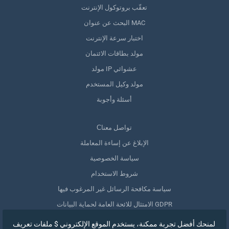
تعقّب بروتوكول الإنترنت
البحث عن عنوان MAC
اختبار سرعة الإنترنت
مولد بطاقات الائتمان
مولد IP عشوائي
مولد وكيل المستخدم
أسئلة وأجوبة
Сتواصل معنا
الإبلاغ عن إساءة المعاملة
سياسة الخصوصية
شروط الاستخدام
سياسة مكافحة الرسائل غير المرغوب فيها
الامتثال للائحة العامة لحماية البيانات GDPR
حذف بياناتي
لمنحك أفضل تجربة ممكنة، يستخدم الموقع الإلكتروني $ ملفات تعريف