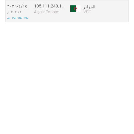
105.111.240.192
١٥‏/٤‏/٢٠٢٦
الجزائر
Sétif
Algerie Telecom
٦:٠٢:١٦ م
4d 15h 10m 33s