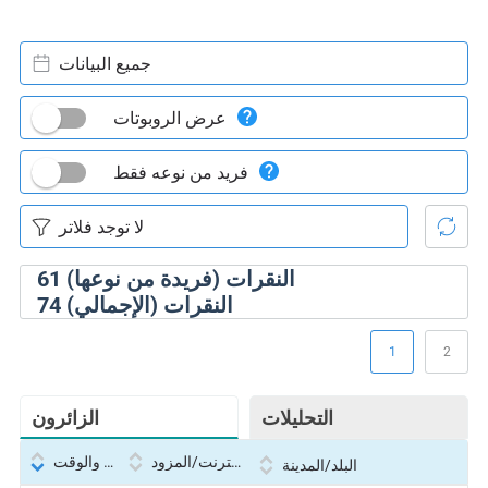
جميع البيانات
عرض الروبوتات
فريد من نوعه فقط
النقرات (فريدة من نوعها)
61
النقرات (الإجمالي)
74
1
2
التحليلات
الزائرون
بروتوكول الإنترنت/المزود
التاريخ والوقت
البلد/المدينة