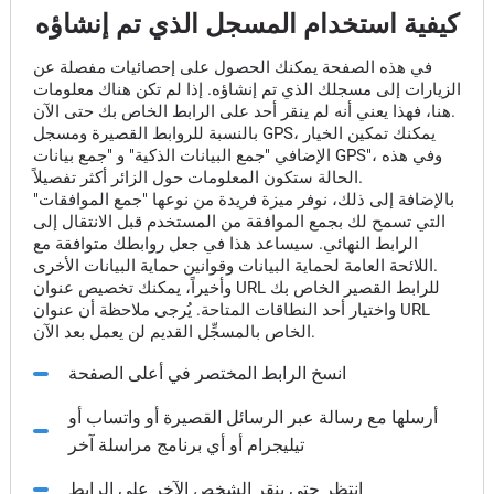
كيفية استخدام المسجل الذي تم إنشاؤه
في هذه الصفحة يمكنك الحصول على إحصائيات مفصلة عن
الزيارات إلى مسجلك الذي تم إنشاؤه. إذا لم تكن هناك معلومات
هنا، فهذا يعني أنه لم ينقر أحد على الرابط الخاص بك حتى الآن.
بالنسبة للروابط القصيرة ومسجل GPS، يمكنك تمكين الخيار
الإضافي "جمع البيانات الذكية" و "جمع بيانات GPS"، وفي هذه
الحالة ستكون المعلومات حول الزائر أكثر تفصيلاً.
بالإضافة إلى ذلك، نوفر ميزة فريدة من نوعها "جمع الموافقات"
التي تسمح لك بجمع الموافقة من المستخدم قبل الانتقال إلى
الرابط النهائي. سيساعد هذا في جعل روابطك متوافقة مع
اللائحة العامة لحماية البيانات وقوانين حماية البيانات الأخرى.
وأخيراً، يمكنك تخصيص عنوان URL للرابط القصير الخاص بك
واختيار أحد النطاقات المتاحة. يُرجى ملاحظة أن عنوان URL
الخاص بالمسجِّل القديم لن يعمل بعد الآن.
انسخ الرابط المختصر في أعلى الصفحة
أرسلها مع رسالة عبر الرسائل القصيرة أو واتساب أو
تيليجرام أو أي برنامج مراسلة آخر
انتظر حتى ينقر الشخص الآخر على الرابط