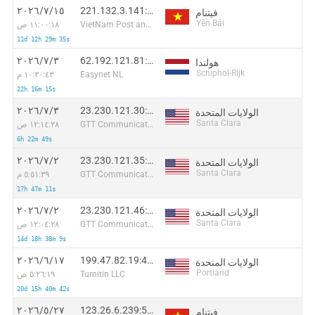
221.132.3.141:51374
١٥‏/٧‏/٢٠٢٦
فيتنام
Yên Bái
VietNam Post and Telecom Corporation
١١:٠٠:١٨ ص
11d 12h 29m 35s
62.192.121.81:49318
٣‏/٧‏/٢٠٢٦
هولندا
Schiphol-Rijk
Easynet NL
١٠:٣٠:٤٣ م
22h 16m 15s
23.230.121.30:62228
٣‏/٧‏/٢٠٢٦
الولايات المتحدة
Santa Clara
GTT Communications Inc.
١٢:١٤:٢٨ ص
6h 22m 49s
23.230.121.35:37534
٢‏/٧‏/٢٠٢٦
الولايات المتحدة
Santa Clara
GTT Communications Inc.
٥:٥١:٣٩ م
17h 47m 11s
23.230.121.46:11960
٢‏/٧‏/٢٠٢٦
الولايات المتحدة
Santa Clara
GTT Communications Inc.
١٢:٠٤:٢٨ ص
14d 18h 38m 9s
199.47.82.19:47622
١٧‏/٦‏/٢٠٢٦
الولايات المتحدة
Portland
Turnitin LLC
٥:٢٦:١٩ ص
20d 15h 40m 42s
123.26.6.239:51680
٢٧‏/٥‏/٢٠٢٦
فيتنام