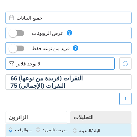
جميع البيانات
عرض الروبوتات
فريد من نوعه فقط
النقرات (فريدة من نوعها)
66
النقرات (الإجمالي)
75
1
التحليلات
الزائرون
بروتوكول الإنترنت/المزود
التاريخ والوقت
البلد/المدينة