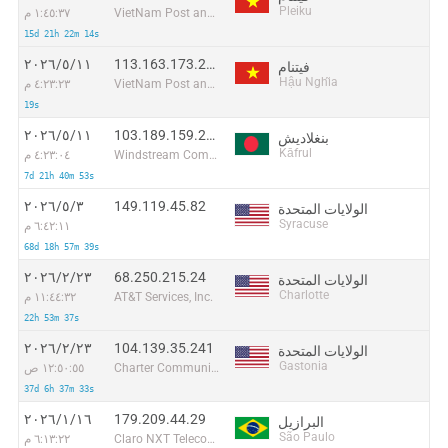
Pleiku
VietNam Post and Telecom Corporation
١:٤٥:٣٧ م
15d 21h 22m 14s
113.163.173.247
١١‏/٥‏/٢٠٢٦
فيتنام
Hậu Nghĩa
VietNam Post and Telecom Corporation
٤:٢٣:٢٣ م
19s
103.189.159.247
١١‏/٥‏/٢٠٢٦
بنغلاديش
Kāfrul
Windstream Communication Limited
٤:٢٣:٠٤ م
7d 21h 40m 53s
149.119.45.82
٣‏/٥‏/٢٠٢٦
الولايات المتحدة
Syracuse
٦:٤٢:١١ م
68d 18h 57m 39s
68.250.215.24
٢٣‏/٢‏/٢٠٢٦
الولايات المتحدة
Charlotte
AT&T Services, Inc.
١١:٤٤:٣٢ م
22h 53m 37s
104.139.35.241
٢٣‏/٢‏/٢٠٢٦
الولايات المتحدة
Gastonia
Charter Communications Inc
١٢:٥٠:٥٥ ص
37d 6h 37m 33s
179.209.44.29
١٦‏/١‏/٢٠٢٦
البرازيل
São Paulo
Claro NXT Telecomunicacoes Ltda
٦:١٣:٢٢ م