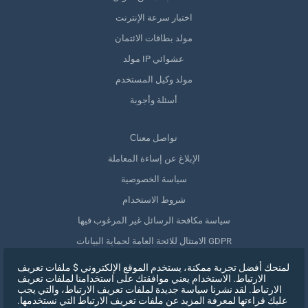
اختبار سرعة الإنترنت
مولد بطاقات الائتمان
مولد IP عشوائي
مولد وكيل المستخدم
أسئلة وأجوبة
Сتواصل معنا
الإبلاغ عن إساءة المعاملة
سياسة الخصوصية
شروط الاستخدام
سياسة مكافحة الرسائل غير المرغوب فيها
الامتثال للائحة العامة لحماية البيانات GDPR
حذف بياناتي
لمنحك أفضل تجربة ممكنة، يستخدم الموقع الإلكتروني $ ملفات تعريف
الارتباط. الاستخدام يعني موافقتك على استخدامنا لملفات تعريف
سحب الموافقة
الارتباط. لقد نشرنا سياسة جديدة لملفات تعريف الارتباط، والتي يجب
عليك قراءتها لمعرفة المزيد عن ملفات تعريف الارتباط التي نستخدمها.