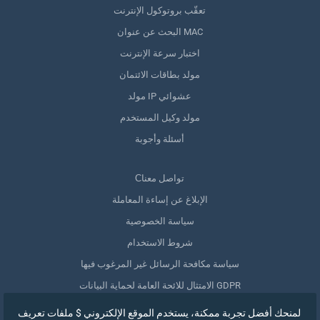
تعقّب بروتوكول الإنترنت
البحث عن عنوان MAC
اختبار سرعة الإنترنت
مولد بطاقات الائتمان
مولد IP عشوائي
مولد وكيل المستخدم
أسئلة وأجوبة
Сتواصل معنا
الإبلاغ عن إساءة المعاملة
سياسة الخصوصية
شروط الاستخدام
سياسة مكافحة الرسائل غير المرغوب فيها
الامتثال للائحة العامة لحماية البيانات GDPR
حذف بياناتي
لمنحك أفضل تجربة ممكنة، يستخدم الموقع الإلكتروني $ ملفات تعريف