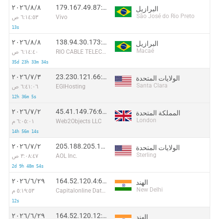
179.167.49.87:60365
٨‏/٨‏/٢٠٢٦
البرازيل
São José do Rio Preto
Vivo
٦:١٤:٥٣ ص
13s
138.94.30.173:16466
٨‏/٨‏/٢٠٢٦
البرازيل
Macaé
RIO CABLE TELECOM LTDA
٦:١٤:٤٠ ص
35d 23h 33m 34s
23.230.121.66:21940
٣‏/٧‏/٢٠٢٦
الولايات المتحدة
Santa Clara
EGIHosting
٦:٤١:٠٦ ص
12h 36m 5s
45.41.149.76:61530
٢‏/٧‏/٢٠٢٦
المملكة المتحدة
London
Web2Objects LLC
٦:٠٥:٠١ م
14h 56m 14s
205.188.205.15:49844
٢‏/٧‏/٢٠٢٦
الولايات المتحدة
Sterling
AOL Inc.
٣:٠٨:٤٧ ص
2d 9h 48m 54s
164.52.120.4:64551
٢٩‏/٦‏/٢٠٢٦
الهند
New Delhi
Capitalonline Data Service (HK) Co
٥:١٩:٥٣ م
12s
164.52.120.12:15349
٢٩‏/٦‏/٢٠٢٦
الهند