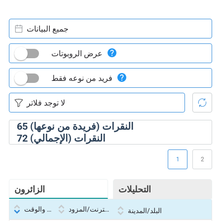
جميع البيانات
عرض الروبوتات
فريد من نوعه فقط
النقرات (فريدة من نوعها)
65
النقرات (الإجمالي)
72
1
2
التحليلات
الزائرون
بروتوكول الإنترنت/المزود
التاريخ والوقت
البلد/المدينة