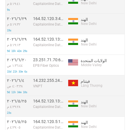
New Delhi
Capitalonline Data Service (HK) Co
٥:١٩:٤١ م
9s
164.52.120.3:49990
٢٩‏/٦‏/٢٠٢٦
الهند
New Delhi
Capitalonline Data Service (HK) Co
٥:١٩:٣٢ م
19s
164.52.120.13:37762
٢٩‏/٦‏/٢٠٢٦
الهند
New Delhi
Capitalonline Data Service (HK) Co
٥:١٩:١٣ م
9d 15h 42m 29s
23.251.71.70:63459
٢٠‏/٦‏/٢٠٢٦
الولايات المتحدة
Middle Valley
EPB Fiber Optics
١:٣٦:٤٤ ص
15d 21h 33m 6s
14.232.255.245:44215
٤‏/٦‏/٢٠٢٦
فيتنام
Láng Thượng
VNPT
٤:٠٣:٣٨ ص
9d 11h 34m 10s
164.52.120.13:24445
٢٥‏/٥‏/٢٠٢٦
الهند
New Delhi
Capitalonline Data Service (HK) Co
٤:٢٩:٢٨ م
23s
164.52.120.5:17608
٢٥‏/٥‏/٢٠٢٦
الهند
New Delhi
Capitalonline Data Service (HK) Co
٤:٢٩:٠٥ م