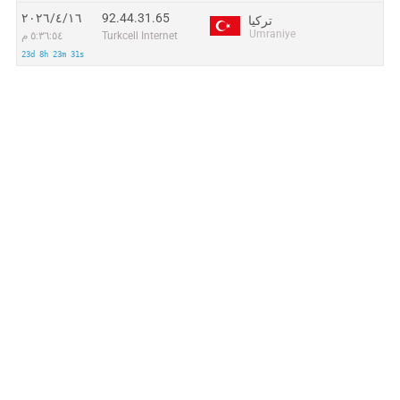
92.44.31.65
١٦‏/٤‏/٢٠٢٦
تركيا
Umraniye
Turkcell Internet
٥:٣٦:٥٤ م
23d 8h 23m 31s