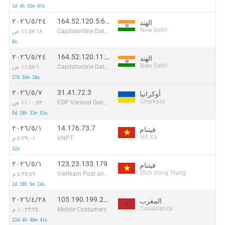
1d 4h 31m 47s
164.52.120.5:63145
٢٤‏/٥‏/٢٠٢٦
الهند
New Delhi
Capitalonline Data Service (HK) Co
١١:٥٧:١٨ ص
8s
164.52.120.11:48182
٢٤‏/٥‏/٢٠٢٦
الهند
New Delhi
Capitalonline Data Service (HK) Co
١١:٥٧:١٠ ص
17d 56m 18s
31.41.72.3
٧‏/٥‏/٢٠٢٦
أوكرانيا
Cherkasy
FOP Varivod Gennadiy Grugorovich
١١:٠٠:٥٢ ص
5d 18h 31m 51s
14.176.73.7
١‏/٥‏/٢٠٢٦
فيتنام
Hồ Xá
VNPT
٤:٢٩:٠١ م
12s
123.23.133.179
١‏/٥‏/٢٠٢٦
فيتنام
Dich Vong Trung
VietNam Post and Telecom Corporation
٤:٢٨:٤٩ م
2d 18h 5m 14s
105.190.199.218
٢٨‏/٤‏/٢٠٢٦
المغرب
Casablanca
Mobile Costumers
١٠:٢٣:٣٥ م
12d 4h 46m 41s